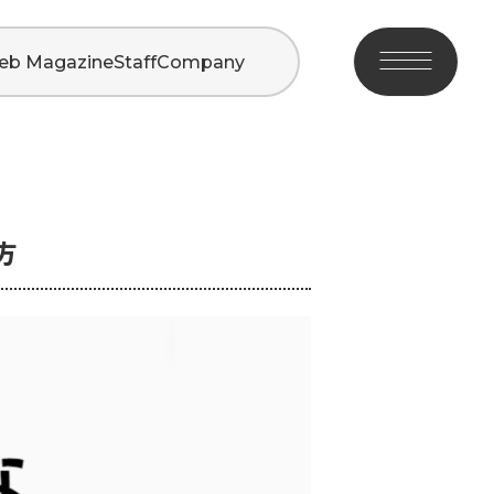
eb Magazine
Staff
Company
方