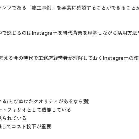
テンツである「施工事例」を容易に確認することができることか
で感じるのはInstagramを時代背景を理解しながら活用方
考える今の時代で工務店経営者が理解しておくInstagram
る(とびぬけたクオリティがあるなら別)
ートフォリオとして機能している
見られている
t)を意識してコスト投下が重要