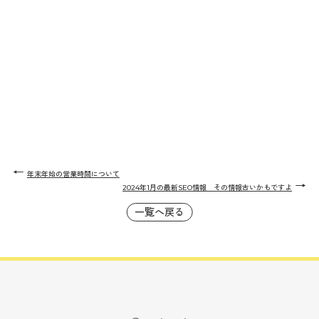
←
年末年始の営業時間について
→
2024年1月の最新SEO情報 その情報古いかもですよ
一覧へ戻る